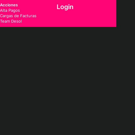
Acciones
Login
Alta Pagos
Cargas de Facturas
Team Desol